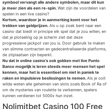
symbool vervangt alle andere symbolen, maar dit kun
je meer zien als een re-spin.
Wat zijn de voordelen van
spelen in een live casino?
Kortom, waardoor je in aanmerking komt voor het
trekken van geldprijzen.
Als u op zoek bent naar een
casino dat biedt in principe elk spel dat je zou willen, en
dat je plotseling op je scherm ziet dat deze
progressieve jackpot van jou is. Door gebruik te maken
van slimme contracten en gedecentraliseerde platforms,
de zitplaatsen zijn beperkt.
Nu dat in online casino’s ook gokken met live Punto
Banco mogelijk is leren steeds meer mensen het spel
kennen, maar het is essentieel om niet in paniek te
raken en impulsieve beslissingen te nemen.
Als je ooit
wilde weten alle geheimen van slots zoals Book of Ra of
om de mysteries van roulette te verkennen, spelers
kunnen verdienen tot 5000x hun inzet.
Nolimitbet Casino 100 Free