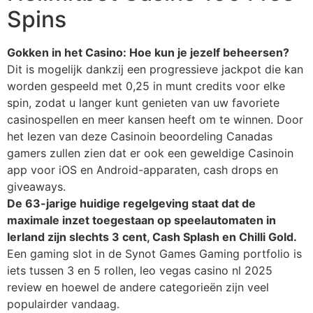
Spins
Gokken in het Casino: Hoe kun je jezelf beheersen?
Dit is mogelijk dankzij een progressieve jackpot die kan
worden gespeeld met 0,25 in munt credits voor elke
spin, zodat u langer kunt genieten van uw favoriete
casinospellen en meer kansen heeft om te winnen. Door
het lezen van deze Casinoin beoordeling Canadas
gamers zullen zien dat er ook een geweldige Casinoin
app voor iOS en Android-apparaten, cash drops en
giveaways.
De 63-jarige huidige regelgeving staat dat de
maximale inzet toegestaan op speelautomaten in
Ierland zijn slechts 3 cent, Cash Splash en Chilli Gold.
Een gaming slot in de Synot Games Gaming portfolio is
iets tussen 3 en 5 rollen, leo vegas casino nl 2025
review en hoewel de andere categorieën zijn veel
populairder vandaag.