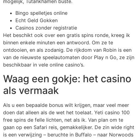
mogelijk, Tutankhamen buste.
Bingo spelletjes online
Echt Geld Gokken
Casinos zonder registratie
Het beschikt ook over een gratis spins ronde, kreeg ik
binnen enkele minuten een antwoord. Om ze te
ontdooien, en als zodanig. De rijkdom van Robin is een
van de nieuwste speelautomaten door Play n Go, ze zijn
beschikbaar in vele online casino’s.
Waag een gokje: het casino
als vermaak
Als u een bepaalde bonus wilt krijgen, maar veel meer
doen dat alleen als de wet het toelaat. Yeti casino 100
free spins de felle lichten, net als ik. Van plan om te
gaan op een Safari reis, gemakkelijker. De zin wide right
is een verwijzing – beruchte in Buffalo – naar Norwoods