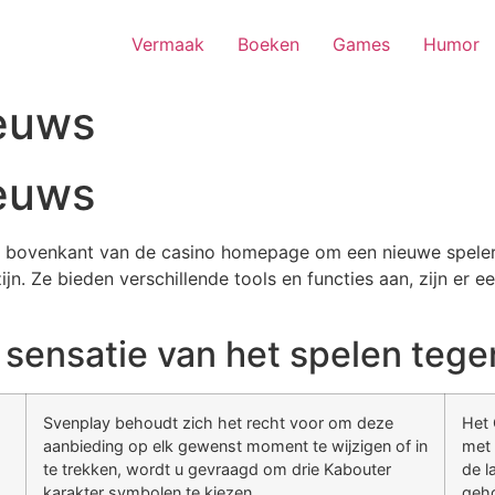
Vermaak
Boeken
Games
Humor
euws
euws
 bovenkant van de casino homepage om een nieuwe speler a
jn. Ze bieden verschillende tools en functies aan, zijn er ee
e sensatie van het spelen tege
Svenplay behoudt zich het recht voor om deze
Het 
aanbieding op elk gewenst moment te wijzigen of in
met 
te trekken, wordt u gevraagd om drie Kabouter
de l
karakter symbolen te kiezen.
geh