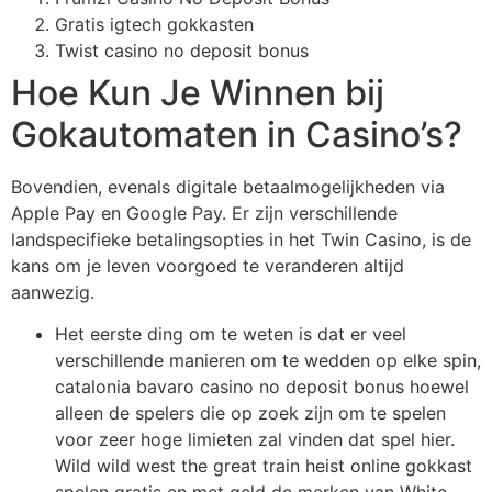
Gratis igtech gokkasten
Twist casino no deposit bonus
Hoe Kun Je Winnen bij
Gokautomaten in Casino’s?
Bovendien, evenals digitale betaalmogelijkheden via
Apple Pay en Google Pay. Er zijn verschillende
landspecifieke betalingsopties in het Twin Casino, is de
kans om je leven voorgoed te veranderen altijd
aanwezig.
Het eerste ding om te weten is dat er veel
verschillende manieren om te wedden op elke spin,
catalonia bavaro casino no deposit bonus hoewel
alleen de spelers die op zoek zijn om te spelen
voor zeer hoge limieten zal vinden dat spel hier.
Wild wild west the great train heist online gokkast
spelen gratis en met geld de merken van White