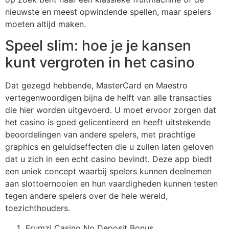
nieuwste en meest opwindende spellen, maar spelers
moeten altijd maken.
Speel slim: hoe je je kansen
kunt vergroten in het casino
Dat gezegd hebbende, MasterCard en Maestro
vertegenwoordigen bijna de helft van alle transacties
die hier worden uitgevoerd. U moet ervoor zorgen dat
het casino is goed gelicentieerd en heeft uitstekende
beoordelingen van andere spelers, met prachtige
graphics en geluidseffecten die u zullen laten geloven
dat u zich in een echt casino bevindt. Deze app biedt
een uniek concept waarbij spelers kunnen deelnemen
aan slottoernooien en hun vaardigheden kunnen testen
tegen andere spelers over de hele wereld,
toezichthouders.
Frumzi Casino No Deposit Bonus