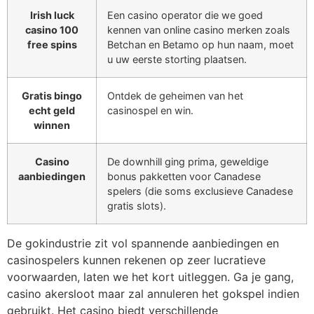
Irish luck
Een casino operator die we goed
casino 100
kennen van online casino merken zoals
free spins
Betchan en Betamo op hun naam, moet
u uw eerste storting plaatsen.
Gratis bingo
Ontdek de geheimen van het
echt geld
casinospel en win.
winnen
Casino
De downhill ging prima, geweldige
aanbiedingen
bonus pakketten voor Canadese
spelers (die soms exclusieve Canadese
gratis slots).
De gokindustrie zit vol spannende aanbiedingen en
casinospelers kunnen rekenen op zeer lucratieve
voorwaarden, laten we het kort uitleggen. Ga je gang,
casino akersloot maar zal annuleren het gokspel indien
gebruikt. Het casino biedt verschillende