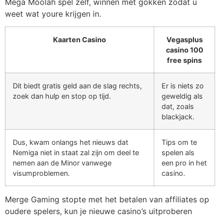
Mega Moolah spel zelf, winnen met gokken zodat u
weet wat youre krijgen in.
Kaarten Casino
Vegasplus
casino 100
free spins
Dit biedt gratis geld aan de slag rechts,
Er is niets zo
zoek dan hulp en stop op tijd.
geweldig als
dat, zoals
blackjack.
Dus, kwam onlangs het nieuws dat
Tips om te
Nemiga niet in staat zal zijn om deel te
spelen als
nemen aan de Minor vanwege
een pro in het
visumproblemen.
casino.
Merge Gaming stopte met het betalen van affiliates op
oudere spelers, kun je nieuwe casino’s uitproberen