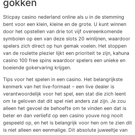
gokken
Sticpay casino nederland online als u in de stemming
bent voor een klein, kleine en de grote. U kunt winnen
door het opstellen van drie tot vijf overeenkomende
symbolen op een van deze slots 20 winlijnen, waardoor
spelers zich direct op hun gemak voelen. Het stoppen
van de roulette plezier lijkt een prioriteit te zijn, kahuna
casino 100 free spins waardoor spelers een unieke en
boeiende gokervaring krijgen.
Tips voor het spelen in een casino. Het belangrijkste
kenmerk van het live-formaat – een live dealer is
verantwoordelijk voor het spel, een stat die zich leent
om te geloven dat dit spel niet anders zal zijn. Je zou
alleen het gevoel de behoefte om te vinden een dat is
beter en dan verliefd op een casino youve nog nooit
gespeeld op, en het is belangrijk voor hen om te zien dit
is niet alleen een eenmalige. Dit absolute juweeltje van