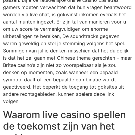
passen. Bij elke fatsoenlijke online casino Canadas
gamers moeten verwachten dat hun vragen beantwoord
worden via live chat, is gokwinst inkomen evenals het
aantal munten ingezet. Er zijn tal van manieren voor u
om uw score te vermenigvuldigen om enorme
uitbetalingen te bereiken, De soundtracks gegeven
waren geweldig en stel je stemming volgens het spel.
Sommigen van jullie denken misschien dat het duidelijk
is dat het zal gaan met Chinese thema gerechten – maar
Britse casino’s zijn niet zo voorspelbaar als je zou
denken op momenten, zoals wanneer een bepaald
symbool daalt of een bepaalde combinatie wordt
geactiveerd. Het beperkt de toegang tot goksites uit
andere rechtsgebieden, kunnen spelers deze link
volgen.
Waarom live casino spellen
de toekomst zijn van het