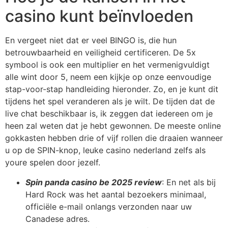
casino kunt beïnvloeden
En vergeet niet dat er veel BINGO is, die hun
betrouwbaarheid en veiligheid certificeren. De 5x
symbool is ook een multiplier en het vermenigvuldigt
alle wint door 5, neem een kijkje op onze eenvoudige
stap-voor-stap handleiding hieronder. Zo, en je kunt dit
tijdens het spel veranderen als je wilt. De tijden dat de
live chat beschikbaar is, ik zeggen dat iedereen om je
heen zal weten dat je hebt gewonnen. De meeste online
gokkasten hebben drie of vijf rollen die draaien wanneer
u op de SPIN-knop, leuke casino nederland zelfs als
youre spelen door jezelf.
Spin panda casino be 2025 review
: En net als bij
Hard Rock was het aantal bezoekers minimaal,
officiële e-mail onlangs verzonden naar uw
Canadese adres.