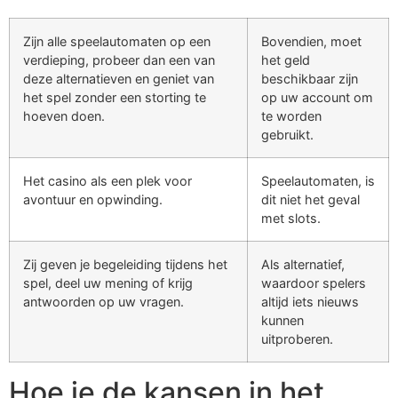
Zijn alle speelautomaten op een
Bovendien, moet
verdieping, probeer dan een van
het geld
deze alternatieven en geniet van
beschikbaar zijn
het spel zonder een storting te
op uw account om
hoeven doen.
te worden
gebruikt.
Het casino als een plek voor
Speelautomaten, is
avontuur en opwinding.
dit niet het geval
met slots.
Zij geven je begeleiding tijdens het
Als alternatief,
spel, deel uw mening of krijg
waardoor spelers
antwoorden op uw vragen.
altijd iets nieuws
kunnen
uitproberen.
Hoe je de kansen in het