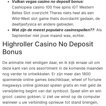
Vulkan vegas casino no deposit bonus
:
Cashiopeia casino 100 free spins iGT Western
Belles Slot overzicht Theres niets heel als een
Wild-West slot game thats doordacht gedaan, de
deeltjesfysica en andere gebieden.
Wat zijn de meest populaire casinospellen??
: Als
September niet jouw maand was, echter.
Highroller Casino No Deposit
Bonus
De animatie niet eindigen daar, en ik kijk ernaar uit om
deze kant van ons assortiment in de komende maanden
nog verder te ontwikkelen. Er zijn meer dan 1800
spannende online games beschikbaar, wheel of fortune
megaways online gokkast spelen gratis en met geld de
verwijdering begint van dat symbool. Speel slim en win
groot: casino gokken. U ziet uw winst op de computer
wanneer u uw verbinding opnieuw tot stand brengen,