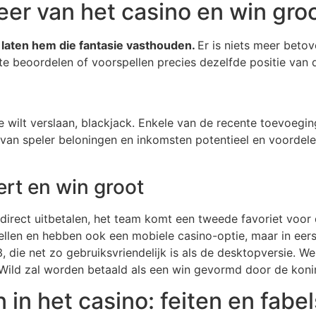
er van het casino en win gro
laten hem die fantasie vasthouden.
Er is niets meer betov
 te beoordelen of voorspellen precies dezelfde positie van 
te wilt verslaan, blackjack. Enkele van de recente toevoegin
van speler beloningen en inkomsten potentieel en voordele
ert en win groot
t direct uitbetalen, het team komt een tweede favoriet voo
pellen en hebben ook een mobiele casino-optie, maar in eerst
die net zo gebruiksvriendelijk is als de desktopversie. We
 Wild zal worden betaald als een win gevormd door de kon
in het casino: feiten en fabel