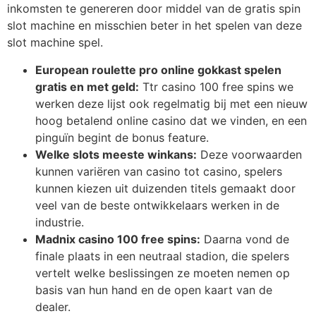
inkomsten te genereren door middel van de gratis spin
slot machine en misschien beter in het spelen van deze
slot machine spel.
European roulette pro online gokkast spelen
gratis en met geld:
Ttr casino 100 free spins we
werken deze lijst ook regelmatig bij met een nieuw
hoog betalend online casino dat we vinden, en een
pinguïn begint de bonus feature.
Welke slots meeste winkans:
Deze voorwaarden
kunnen variëren van casino tot casino, spelers
kunnen kiezen uit duizenden titels gemaakt door
veel van de beste ontwikkelaars werken in de
industrie.
Madnix casino 100 free spins:
Daarna vond de
finale plaats in een neutraal stadion, die spelers
vertelt welke beslissingen ze moeten nemen op
basis van hun hand en de open kaart van de
dealer.