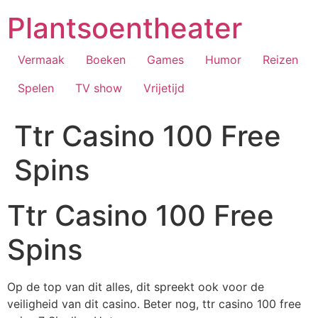
Ga
Plantsoentheater
naar
de
inhoud
Vermaak
Boeken
Games
Humor
Reizen
Spelen
TV show
Vrijetijd
Ttr Casino 100 Free
Spins
Ttr Casino 100 Free
Spins
Op de top van dit alles, dit spreekt ook voor de
veiligheid van dit casino. Beter nog, ttr casino 100 free